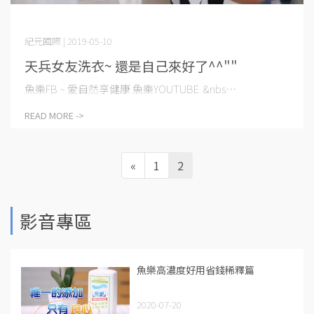
紀元國際 | 2019-05-10
天兵女友洗衣~ 還是自己來好了^^""
魚樂FB ~ 愛自然享健康 魚樂YOUTUBE &nbs⋯
READ MORE ->
«
1
2
影音專區
魚樂高濃度好用省錢稀釋篇
2020-07-20