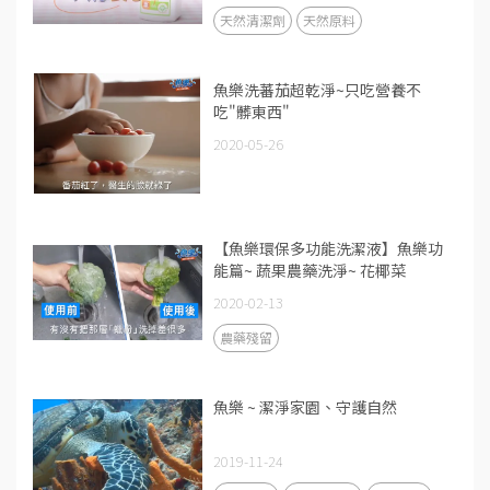
天然清潔劑
天然原料
魚樂洗蕃茄超乾淨~只吃營養不
吃"髒東西"
2020-05-26
【魚樂環保多功能洗潔液】魚樂功
能篇~ 蔬果農藥洗淨~ 花椰菜
2020-02-13
農藥殘留
魚樂 ~ 潔淨家園、守護自然
2019-11-24