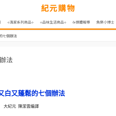
頁
⟡清潔系列商品⟡
⟡品味生活商品⟡
☕媒體報導
魚樂小博士
的七個辦法
辦法
又白又蓬鬆的七個辦法
大紀元 陳潔雲編譯