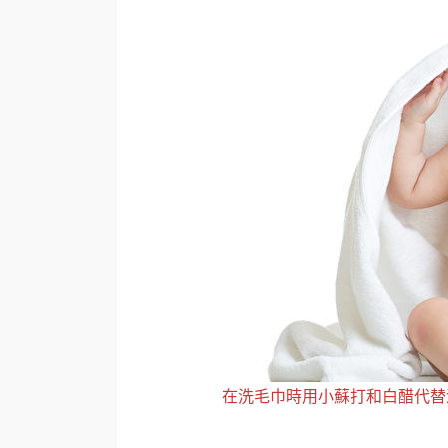
在洗毛巾時用小蘇打和白醋代替漂