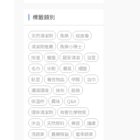
標籤類別
天然清潔劑
魚樂
經皮毒
清潔劑推薦
魚樂小博士
除溼
黴菌
居家清潔
浴室
毛巾
牙刷
潮濕
細菌
臥室
毒性物品
甲醛
浴巾
潮濕環境
抹布
廚房
保溫杯
異味
Q&A
環保清潔劑
有害化學物質
沐浴
天然原料
美容
護膚
洗蔬果
農藥殘留
當季蔬果