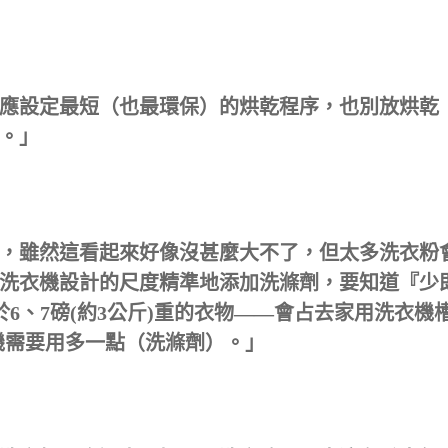
應設定最短（也最環保）的烘乾程序，也別放烘乾
。」
，雖然這看起來好像沒甚麼大不了，但太多洗衣粉
洗衣機設計的尺度精準地添加洗滌劑，要知道『少
於6、7磅(約3公斤)重的衣物——會占去家用洗衣機
衣機需要用多一點（洗滌劑）。」