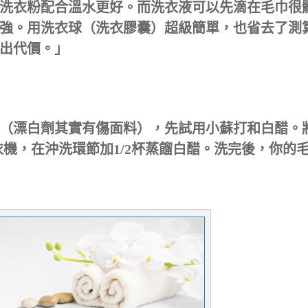
洗衣粉配合溫水更好。而洗衣液可以先滴在毛巾很
強。用洗衣球（洗衣膠囊）超級簡單，也省去了測
出代價。」
（漂白劑其實有傷面料），先試用小蘇打和白醋。
衣機，在沖洗環節加1/2杯蒸餾白醋。洗完後，你的