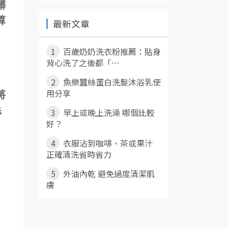
髒
算
最新文章
1
百歲奶奶洗衣粉推薦：貼身
背心洗了之後都「⋯
2
魚樂蠶絲蛋白洗髮沐浴乳使
用分享
將
毛
3
早上或晚上洗澡 哪個比較
好？
4
衣服沾到咖啡、茶或果汁
正確清洗省時省力
5
外油內乾 避免過度清潔肌
膚