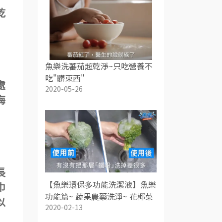
乾
魚樂洗蕃茄超乾淨~只吃營養不
吃"髒東西"
處
2020-05-26
海
長
【魚樂環保多功能洗潔液】魚樂
巾
功能篇~ 蔬果農藥洗淨~ 花椰菜
以
2020-02-13