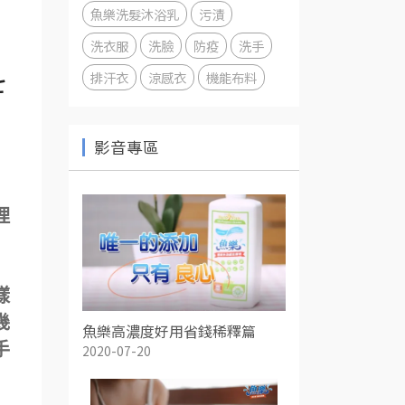
魚樂洗髮沐浴乳
污漬
洗衣服
洗臉
防疫
洗手
排汗衣
涼感衣
機能布料
七
影音專區
理
樣
幾
魚樂高濃度好用省錢稀釋篇
手
2020-07-20