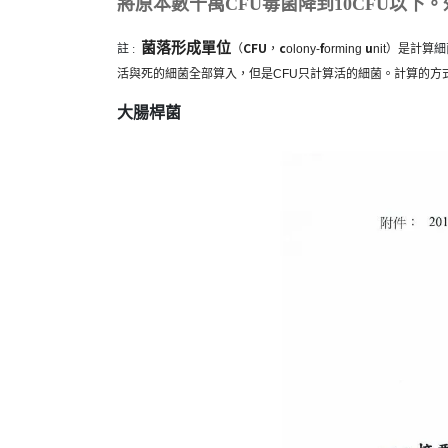
將原本數十萬CFU毒菌降到10CFU以下。
菌落形成單位
CFU
c
f
u
註 :
（
，
olony-
orming
nit
）是計算
細
活與死的細菌全部算入，但是CFU只計算活的細菌。計算的方
大腸桿菌