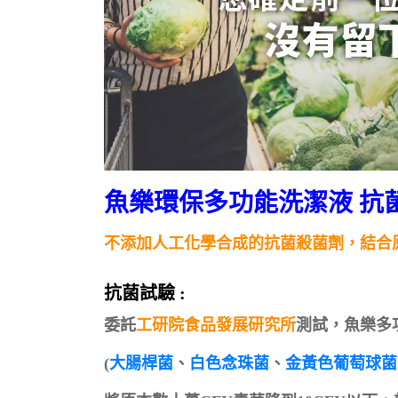
魚樂環保多功能洗潔液 抗
不添加人工化學合成的抗菌殺菌劑，結合
抗菌試驗 :
委託
工研院食品發展研究所
測試，魚樂多
(
大腸桿菌
、
白色念珠菌
、
金黃色葡萄球菌