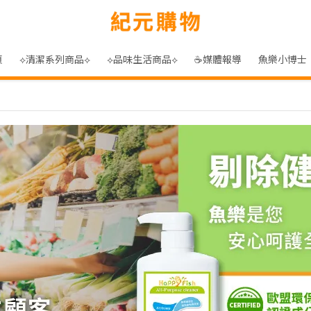
頁
⟡清潔系列商品⟡
⟡品味生活商品⟡
☕媒體報導
魚樂小博士