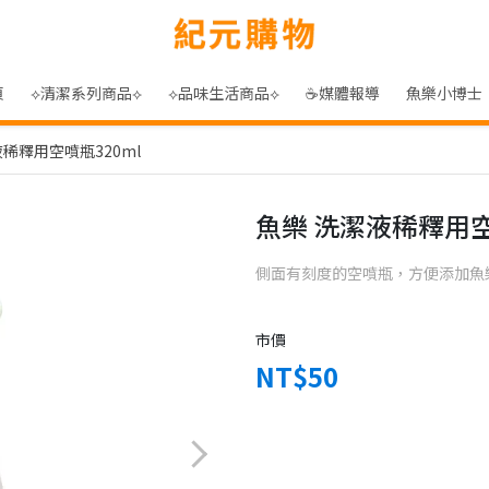
頁
⟡清潔系列商品⟡
⟡品味生活商品⟡
☕媒體報導
魚樂小博士
稀釋用空噴瓶320ml
魚樂 洗潔液稀釋用空
側面有刻度的空噴瓶，方便添加魚
市價
NT$50