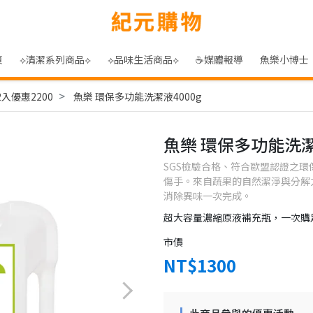
頁
⟡清潔系列商品⟡
⟡品味生活商品⟡
☕媒體報導
魚樂小博士
2入優惠2200
魚樂 環保多功能洗潔液4000g
魚樂 環保多功能洗潔
SGS檢驗合格、符合歐盟認證之
傷手。來自蔬果的自然潔淨與分解
消除異味一次完成。
超大容量濃縮原液補充瓶，一次購
市價
NT$1300